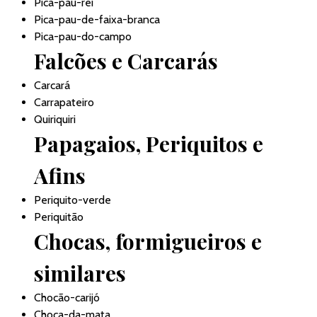
Pica-pau-rei
Pica-pau-de-faixa-branca
Pica-pau-do-campo
Falcões e Carcarás
Carcará
Carrapateiro
Quiriquiri
Papagaios, Periquitos e
Afins
Periquito-verde
Periquitão
Chocas, formigueiros e
similares
Chocão-carijó
Choca-da-mata