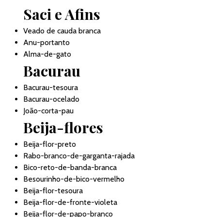
Saci e Afins
Veado de cauda branca
Anu-portanto
Alma-de-gato
Bacurau
Bacurau-tesoura
Bacurau-ocelado
João-corta-pau
Beija-flores
Beija-flor-preto
Rabo-branco-de-garganta-rajada
Bico-reto-de-banda-branca
Besourinho-de-bico-vermelho
Beija-flor-tesoura
Beija-flor-de-fronte-violeta
Beija-flor-de-papo-branco