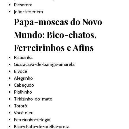
Pichorore
João-teneném
Papa-moscas do Novo
Mundo: Bico-chatos,
Ferreirinhos e Afins
Risadinha
Guaracava-de-barriga-amarela
E você
Alegrinho
Cabeçudo
Piolhinho
Tiririzinho-do-mato
Tororó
Você e eu
Ferreirinho-relógio
Bico-chato-de-orelha-preta