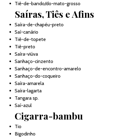
Tiê-de-bando/do-mato-grosso
Saíras, Tiês e Afins
Saíra-de-chapéu-preto
Saí-canário
Tiê-de-topete
Tiê-preto
Saíra-viúva
Sanhaço-cinzento
Sanhaço-de-encontro-amarelo
Sanhaço-do-coqueiro
Saíra-amarela
Saíra-lagarta
Tangara sp.
Saí-azul
Cigarra-bambu
Tio
Bigodinho