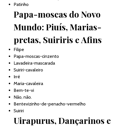
Patinho
Papa-moscas do Novo
Mundo: Piuís, Marias-
pretas, Suiriris e Afins
Filipe
Papa-moscas-cinzento
Lavadeira-mascarada
Suiriri-cavaleiro
Irré
Maria-cavaleira
Bem-te-vi
Não, não.
Bentevizinho-de-penacho-vermelho
Suiriri
Uirapurus, Dançarinos e