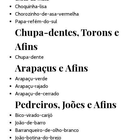
Choquinha-lisa
Chorozinho-de-asa-vermelha
Papa-refém-do-sul
Chupa-dentes, Torons e
Afins
Chupa-dente
Arapaçus e Afins
Arapaçu-verde
Arapaçu-rajado
Arapaçu-de-cerrado
Pedreiros, Joões e Afins
Bico-virado-carijó
João-de-barro
Barranqueiro-de-olho-branco
João-botina-do-brejo